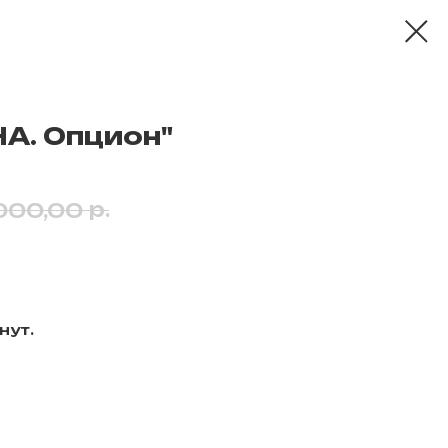
НА. Опцион"
р.
000,00
нут.