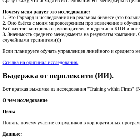
Сразу скажу, что исходя из исследования HT менеджеры в цел
Почему меня радует это исследование:
1. Это Гарвард и исследования на реальном бизнесе (это больша
2. Оно бьётся с моим мировоззрением про вовлечение в обучени
Всё жестче: контроль от руководителя, внедрение в КПИ и вот 
3. Значимость среднего менеджмента на результаты компании. 
случайными тренингами)))
Если планируете обучать управленцев линейного и среднего ме
Ссылка на оригинал исследования.
Выдержка от перплексити (ИИ).
Вот краткая выжимка из исследования "Training within Firms" 
О чем исследование
Цель:
Понять, почему участие сотрудников в корпоративных програм
Данные: