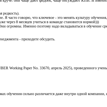
ом круче: они чаще дают фидбек, чаще обсуждают КПИ. И именн
я редкость).
е. Я часто говорю, что ключевое - это менять культуру обучения
уже через 8 месяцев учиться в команде становится нормой)))
Они огромны. Именно поэтому надо вкладываться в обучение сре
неджмента - приходите обсудить.
(NBER Working Paper No. 33670, апрель 2025), проведенного учен
мах обучения сильно различается даже внутри одной компании, 