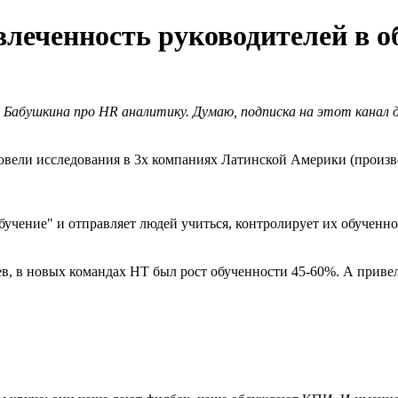
влеченность руководителей в 
 Бабушкина про HR аналитику. Думаю, подписка на этот канал д
овели исследования в 3х компаниях Латинской Америки (произво
учение" и отправляет людей учиться, контролирует их обученность 
ев, в новых командах HT был рост обученности 45-60%. А прив