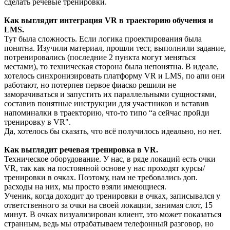
сделать речевые тренировки.
Как выглядит интеграция VR в траекторию обучения и
LMS.
Тут была сложность. Если логика проектирования была
понятна. Изучили материал, прошли тест, выполнили задание,
потренировались (последние 2 пункта могут меняться
местами), то техническая сторона была непонятна. В идеале,
хотелось синхронизировать платформу VR и LMS, по апи они
работают, но потерпев первое фиаско решили не
заморачиваться и запустить их параллельными сущностями,
составив понятные инструкции для участников и вставив
напоминалки в траекторию, что-то типо “а сейчас пройди
тренировку в VR".
Да, хотелось бы сказать, что всё получилось идеально, но нет.
Как выглядит речевая тренировка в VR.
Техническое оборудование. У нас, в ряде локаций есть очки
VR, так как на постоянной основе у нас проходят курсы/
тренировки в очках. Поэтому, нам не требовались доп.
расходы на них, мы просто взяли имеющиеся.
Ученик, когда доходит до тренировки в очках, записывался у
ответственного за очки на своей локации, занимая слот, 15
минут. В очках визуализирован клиент, это может показаться
странным, ведь мы отрабатываем телефонный разговор, но