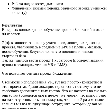
Работа над голосом, дыханием.
Финальный экзамен (оценка реального звонка учеником
клиенту).
Результаты.
В первых волнах данное обучение прошли 8 локаций и около
80 человек.
Эффективность звонков у участников, дошедших до конца
проекта, увеличилась в среднем на 24% на плече 2 месяцев,
после обучения. Безусловно, на это повлияла и низкая
стартовая база.
Так же, удалось вести проект 1 куратором (проверял задания,
пушил отстающих, метчил VR и LMS).
Что позволяет считать проект бюджетным.
Стоимости использования VR, тут всё просто - конкретно в
этот проект мы брали локации, где он есть, поэтому, это не
требовало дополнительных костов. Что же касается во сколько
они (очки) обходятся нам в целом - не уверен, что имею право
назвать эту стоимость, но скажу так, что она в 2 раза меньше,
если бы мы взяли "джуниор" сотрудника, который делал бы
речевые тренировки.